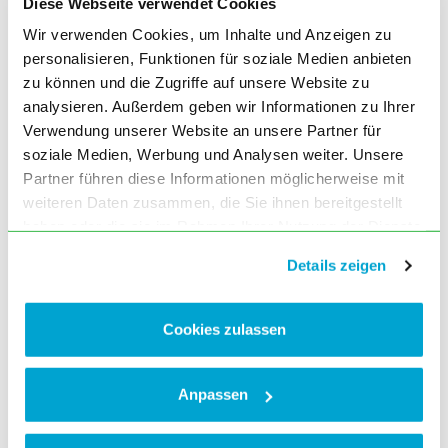
Diese Webseite verwendet Cookies
Wir verwenden Cookies, um Inhalte und Anzeigen zu
personalisieren, Funktionen für soziale Medien anbieten
zu können und die Zugriffe auf unsere Website zu
analysieren. Außerdem geben wir Informationen zu Ihrer
Verwendung unserer Website an unsere Partner für
soziale Medien, Werbung und Analysen weiter. Unsere
Partner führen diese Informationen möglicherweise mit
weiteren Daten zusammen, die Sie ihnen bereitgestellt
Kontakt
haben oder die sie im Rahmen Ihrer Nutzung der Dienste
Koordinierungsstelle Fachärztliche Weiterbildung
gesammelt haben. Sie geben Einwilligung zu unseren
c/o Bayerische Landesärztekammer
Details zeigen
Cookies, wenn Sie unsere Webseite weiterhin nutzen.
Mühlbaurstr.16
D-81677 München
Tel.: + 49 89 4147-358
Cookies zulassen
info@kostf-bayern.de
Dr. med. Marie-Christine Makeschin
Leitung der Koordinierungsstelle Fachärztliche Weiterbildung
Tel.: + 49 89 4147-360
Anpassen
m.makeschin@kostf-bayern.de
Yvonne May